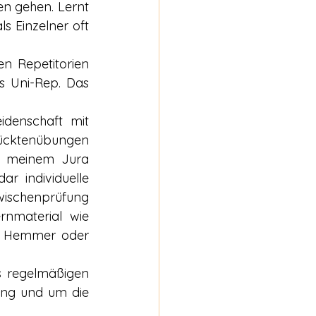
n gehen. Lernt 
 Einzelner oft 
 Repetitorien 
 Uni-Rep. Das 
denschaft mit 
ücktenübungen 
n meinem Jura 
r individuelle 
wischenprüfung 
nmaterial wie 
on Hemmer oder 
 regelmäßigen 
ng und um die 