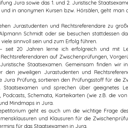
fung Jura sowie das 1. und 2. Juristische Staatsexame
und in anonymen Kursen bzw. Hörsälen, geht man als
ehen Jurastudenten und Rechtsreferendare zu großen
lpmann Schmidt oder sie besuchen stattdessen das
viele sinnvoll sein und zum Erfolg führen.
 seit 20 Jahren lerne ich erfolgreich und mit Lei
 Rechtsreferendaren auf Zwischenprüfungen, Vorger
 Juristische Staatsexamen. Gemeinsam finden wir i
ür den jeweiligen Jurastudenten und Rechtsreferenda
 Jura Prüfung, sortieren den Prüfungsstoff für die Z
. Staatsexamen und sprechen über geeignetes Ler
e, Podcasts, Schemata, Karteikarten (wie z.B. die v
nd Mindmaps in Jura. 
petitorium geht es auch um die wichtige Frage des
mensklausuren und Klausuren für die Zwischenprüfu
rmins für das Staatsexamen in Jura.