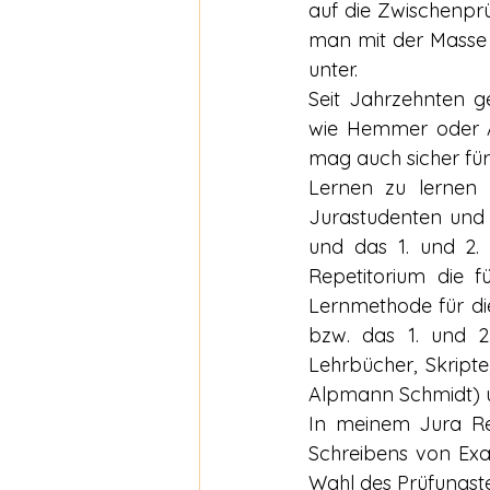
auf die Zwischenprü
man mit der Masse 
unter.
Seit Jahrzehnten g
wie Hemmer oder A
mag auch sicher für 
Lernen zu lernen –
Jurastudenten und
und das 1. und 2.
Repetitorium die f
Lernmethode für die
bzw. das 1. und 2
Lehrbücher, Skript
Alpmann Schmidt) u
In meinem Jura Re
Schreibens von Exa
Wahl des Prüfungste