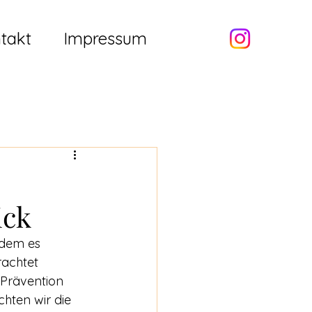
takt
Impressum
ick
ndem es 
rachtet 
 Prävention 
hten wir die 