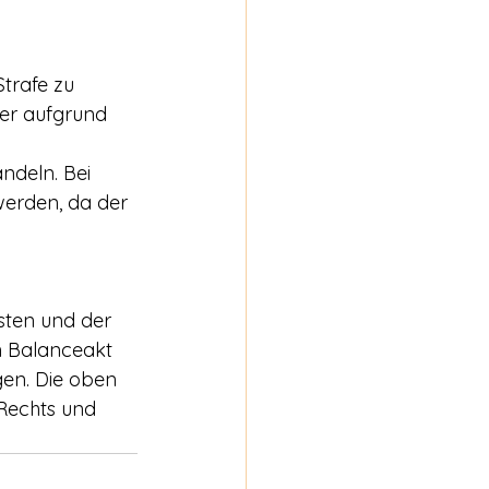
trafe zu 
ter aufgrund 
ndeln. Bei 
werden, da der 
isten und der 
n Balanceakt 
en. Die oben 
Rechts und 